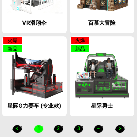
VR滑翔伞
百慕大冒险
火爆
火爆
新品
新品
星际G力赛车 (专业款)
星际勇士
<
1
2
3
···
>