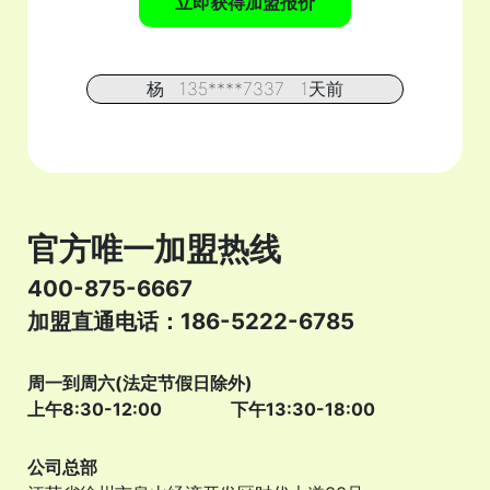
立即获得加盟报价
杨
135****7337
1天前
钟**
159****3640
3天前
孙
185****7732
0天前
郑*
199****6280
0天前
朱**
180****1440
0天前
傅
183****5566
3天前
官方唯一加盟热线
梁
181****9423
2天前
w***
192****9295
2天前
400-875-6667
陈
135****6815
2天前
加盟直通电话：186-5222-6785
金**
133****0909
3天前
周一到周六(法定节假日除外)
上午8:30-12:00
下午13:30-18:00
公司总部